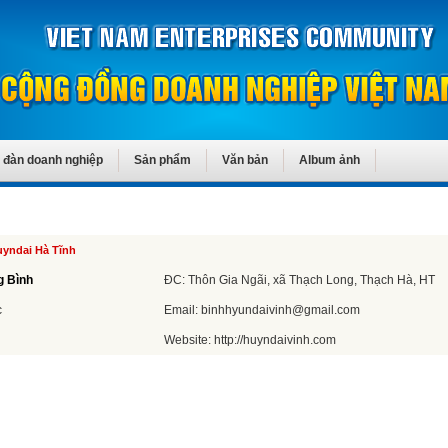
 đàn doanh nghiệp
Sản phẩm
Văn bản
Album ảnh
uyndai Hà Tĩnh
g Bình
ĐC: Thôn Gia Ngãi, xã Thạch Long, Thạch Hà, HT
c
Email:
binhhyundaivinh@gmail.com
Website:
http://huyndaivinh.com