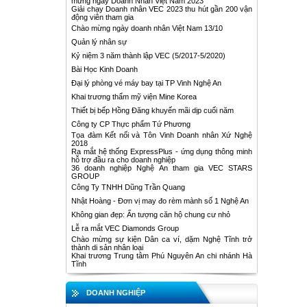
mừng ngày Doanh Nhân Việt Nam 2023
Giải chạy Doanh nhân VEC 2023 thu hút gần 200 vận
động viên tham gia
Chào mừng ngày doanh nhân Việt Nam 13/10
Quản lý nhân sự
Kỷ niệm 3 năm thành lập VEC (5/2017-5/2020)
Bài Học Kinh Doanh
Đại lý phòng vé máy bay tại TP Vinh Nghệ An
Khai trương thẩm mỹ viện Mine Korea
Thiết bị bếp Hồng Đăng khuyến mãi dịp cuối năm
Công ty CP Thực phẩm Tứ Phương
Tọa đàm Kết nối và Tôn Vinh Doanh nhân Xứ Nghệ
2018
Ra mắt hệ thống ExpressPlus - ứng dụng thông minh
hỗ trợ đầu ra cho doanh nghiệp
36 doanh nghiệp Nghệ An tham gia VEC STARS
GROUP
Công Ty TNHH Dũng Trần Quang
Nhật Hoàng - Đơn vị may đo rèm mành số 1 Nghệ An
Không gian đẹp: Ấn tượng căn hộ chung cư nhỏ
Lễ ra mắt VEC Diamonds Group
Chào mừng sự kiện Dân ca ví, dặm Nghệ Tĩnh trở
thành di sản nhân loại
Khai trương Trung tâm Phú Nguyên An chi nhánh Hà
Tĩnh
DOANH NGHIỆP