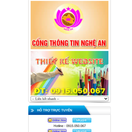
HỖ TRỢ TRỰC TUYẾN
Hotline - 0915.050.067