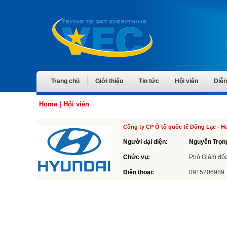
Trang chủ
Giới thiệu
Tin tức
Hội viên
Diễn
Home
|
Hội viên
Công ty CP Ô tô quốc tế Dũng Lạc - H
Người đại diện:
Nguyễn Trọn
Chức vụ:
Phó Giám đố
Điện thoại:
0915206989