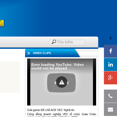
VIDEO CLIPS
Error loading YouTube: Video
could not be played
Giải game Đế chế AOE VEC Nghệ An
Cộng đồng doanh nghiệp VEC tổ chức Gala Chào