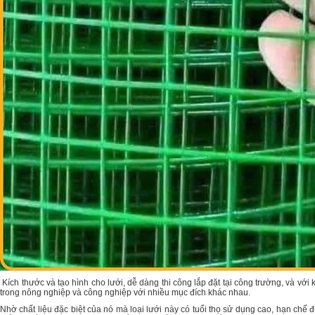
Kích thước và tạo hình cho lưới, dễ dàng thi công lắp đặt tại công trường, và v
trong nông nghiệp và công nghiệp với nhiều mục đích khác nhau.
Nhờ chất liệu đặc biệt của nó mà loại lưới này có tuổi thọ sử dụng cao, hạn chế