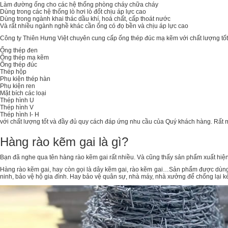
Làm đường ống cho các hệ thống phòng cháy chữa cháy
Dùng trong các hệ thống lò hơi lò đốt chịu áp lực cao
Dùng trong ngành khai thác dầu khí, hoá chất, cấp thoát nước
Và rất nhiều ngành nghề khác cần ống có đọ bền và chịu áp lực cao
Công ty Thiên Hưng Việt chuyên cung cấp ống thép đúc mạ kẽm với chất lượng tốt 
Ống thép đen
Ống thép mạ kẽm
Ống thép đúc
Thép hộp
Phụ kiện thép hàn
Phụ kiện ren
Mặt bích các loại
Thép hình U
Thép hình V
Thép hình I- H
với chất lượng tốt và đầy đủ quy cách đáp ứng nhu cầu của Quý khách hàng. Rất
Hàng rào kẽm gai là gì?
Bạn đã nghe qua tên hàng rào kẽm gai rất nhiều. Và cũng thấy sản phẩm xuất hiệ
Hàng rào kẽm gai, hay còn gọi là dây kẽm gai, rào kẽm gai…Sản phẩm được dùng
ninh, bảo vệ hộ gia đình. Hay bảo vệ quân sự, nhà máy, nhà xưởng để chống lại k