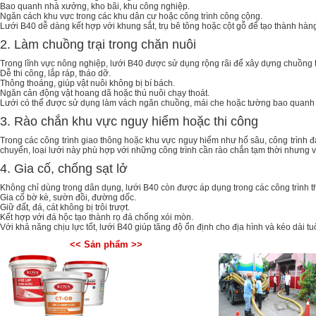
Bao quanh nhà xưởng, kho bãi, khu công nghiệp.
Ngăn cách khu vực trong các khu dân cư hoặc công trình công cộng.
Lưới B40 dễ dàng kết hợp với khung sắt, trụ bê tông hoặc cột gỗ để tạo thành hàng
2. Làm chuồng trại trong chăn nuôi
Trong lĩnh vực nông nghiệp, lưới B40 được sử dụng rộng rãi để xây dựng chuồng tr
Dễ thi công, lắp ráp, tháo dỡ.
Thông thoáng, giúp vật nuôi không bị bí bách.
Ngăn cản động vật hoang dã hoặc thú nuôi chạy thoát.
Lưới có thể được sử dụng làm vách ngăn chuồng, mái che hoặc tường bao quanh khu
3. Rào chắn khu vực nguy hiểm hoặc thi công
Trong các công trình giao thông hoặc khu vực nguy hiểm như hố sâu, công trình đa
chuyển, loại lưới này phù hợp với những công trình cần rào chắn tạm thời nhưng 
4. Gia cố, chống sạt lở
Không chỉ dùng trong dân dụng, lưới B40 còn được áp dụng trong các công trình th
Gia cố bờ kè, sườn đồi, đường dốc.
Giữ đất, đá, cát không bị trôi trượt.
Kết hợp với đá hộc tạo thành rọ đá chống xói mòn.
Với khả năng chịu lực tốt, lưới B40 giúp tăng độ ổn định cho địa hình và kéo dài tuổ
<< Sản phẩm >>