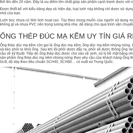
thể lên đến 20 năm. Đây là ưu điểm lớn nhất giúp sản phẩm cạnh tranh được với n
Được thiết kế với kiểu dáng đẹp và hiện đại, loại lưới này không chỉ được sử dụ
nhà của bạn.
Lưới bọc nhựa có tính linh hoạt cao. Tùy theo mong muốn của người sử dụng mà 
không gỉ và nhựa PVC nên trọng lượng khá nhẹ, dễ dàng cho quá trình vận chuyển,
ỐNG THÉP ĐÚC MẠ KẼM UY TÍN GIÁ 
Ống thép đúc mạ kẽm còn gọi là ống đúc mạ kẽm, ống đúc mạ kẽm nhúng nóng. L
và kéo phôi ra khỏi ống. Sau khi lõi phôi được đẩy ra, phôi sẽ được thông ống l
cầu về kỹ thuật. Tiếp đó ống thép đúc được cho vào vệ sinh, xử lý bề mặt bằng
sản phẩm ống thép đúc mạ kẽm nhúng nóng theo yêu cầu của khách hàng.Ống th
Gr.B, độ dày theo tiêu chuẩn SCH40, SCH80… có xuất xứ Trung Quốc.