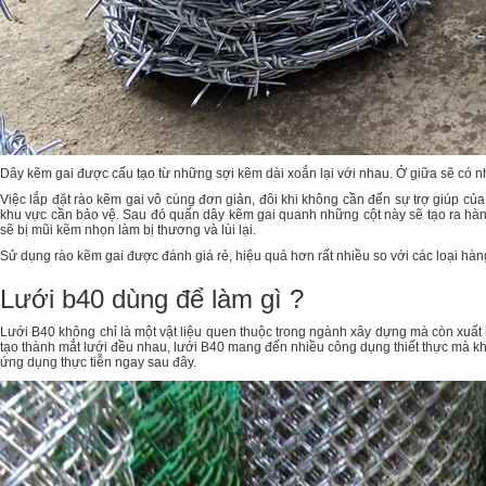
Dây kẽm gai được cấu tạo từ những sợi kẽm dài xoắn lại với nhau. Ở giữa sẽ có
Việc lắp đặt rào kẽm gai vô cùng đơn giản, đôi khi không cần đến sự trợ giúp c
khu vực cần bảo vệ. Sau đó quấn dây kẽm gai quanh những cột này sẽ tạo ra hàn
sẽ bị mũi kẽm nhọn làm bị thương và lùi lại.
Sử dụng rào kẽm gai được đánh giá rẻ, hiệu quả hơn rất nhiều so với các loại hàng
Lưới b40 dùng để làm gì ?
Lưới B40 không chỉ là một vật liệu quen thuộc trong ngành xây dựng mà còn xuất h
tạo thành mắt lưới đều nhau, lưới B40 mang đến nhiều công dụng thiết thực mà k
ứng dụng thực tiễn ngay sau đây.