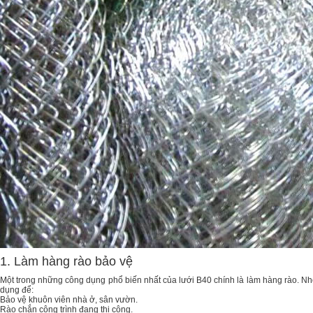
1. Làm hàng rào bảo vệ
Một trong những công dụng phổ biến nhất của lưới B40 chính là làm hàng rào. Nhờ 
dụng để:
Bảo vệ khuôn viên nhà ở, sân vườn.
Rào chắn công trình đang thi công.