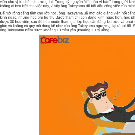
viên cho vị trí chủ tịch tương lai. Trong kỷ nguyên "dĩ nhân vi bản" trong giới k
không ai keo kiệt cho việc này, vì vậy ông Takeyama đã bắt đầu công việc của mình
Để mở rộng tiếng tăm cho lớp học, ông Takeyama đã mời các giảng viên nổi tiếng
kinh ngạc, nhưng học phí họ thu được thậm chí còn đáng kinh ngạc hơn, học phí
được 30 học viên, sau đó nếu muốn tham gia lớp học cần đăng kí trước và phải 
giản và không có quy mô đáng kể như của ông Takeyama ngược lại lại rất có lãi. Sau
ông Takeyama kiếm được khoảng 10 triệu yên (khoảng 2,1 tỷ đồng).