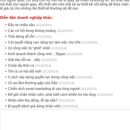
cho người giàu, chỉ đưa cho họ một vài tờ giấy tất nhiên là không ổn, tốt nhất hãy 
nội thất cho người giàu, tốt nhất nên mời một kỹ sư thiết kế nổi tiếng để thỏa mã
lẽ giá cả cho những lần thiết kế thường sẽ rất cao.
Diễn đàn doanh nghiệp khác:
Đầu tư chiều sâu
(2/12/2014)
Các cơ hội trong khủng hoảng
(2/12/2014)
Thôi đừng đổ lỗi!
(2/12/2014)
3 bí quyết nâng cao năng lực làm việc cho DN
(2/12/2014)
10 công việc bị “ghét” nhất
(2/12/2014)
Kinh doanh thành công nhờ... Skype
(2/12/2014)
Giải tỏa nỗi sợ…sếp
(2/12/2014)
Chớp lấy thời cơ
(2/12/2014)
Tìm ra cơ hội đổi mới
(2/12/2014)
5 cách xây dựng quyền lực trong công việc
(2/12/2014)
10 sai lầm thường gặp của Sếp
(2/12/2014)
Chiến dịch email marketing đi vào lòng người
(2/12/2014)
Để giữ chân nhân viên, phải biết cách khiến họ hài lòng
(2/12/2014)
Nhân viên thụ động, lỗi tại sếp?
(2/12/2014)
Bí quyết đánh giá đúng nhân viên
(2/12/2014)