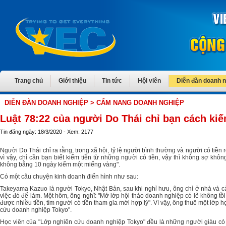
Trang chủ
Giới thiệu
Tin tức
Hội viên
Diễn đàn doanh 
DIỄN ĐÀN DOANH NGHIỆP
> CẨM NANG DOANH NGHIỆP
Luật 78:22 của người Do Thái chỉ bạn cách kiế
Tin đăng ngày: 18/3/2020 - Xem: 2177
Người Do Thái chỉ ra rằng, trong xã hội, tỷ lệ người bình thường và người có tiền
vì vậy, chỉ cần bạn biết kiếm tiền từ những người có tiền, vậy thì không sợ khô
không bằng 10 ngày kiếm một miếng vàng".
Có một câu chuyện kinh doanh điển hình như sau:
Takeyama Kazuo là người Tokyo, Nhật Bản, sau khi nghỉ hưu, ông chỉ ở nhà và cảm
việc đó để làm. Một hôm, ông nghĩ: "Mở lớp hội thảo doanh nghiệp có lẽ không tồ
được nhiều tiền, tìm người có tiền tham gia mới hợp lý". Vì vậy, ông thuê một lớp
cứu doanh nghiệp Tokyo".
Học viên của "Lớp nghiên cứu doanh nghiệp Tokyo" đều là những người giàu có c